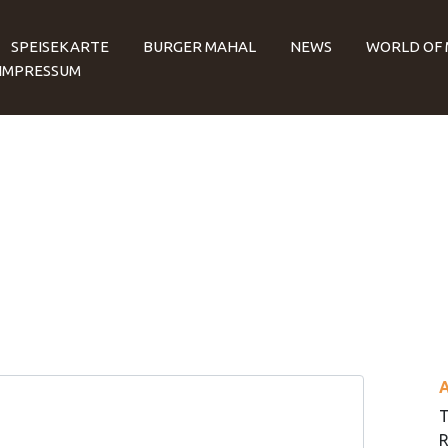
SPEISEKARTE
BURGER MAHAL
NEWS
WORLD OF
IMPRESSUM
T
R