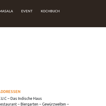
 MASALA
EVENT
KOCHBUCH
CURRY, DAS KULINARISCHE MISSVERSTÄNDNIS
ADDRESSEN
.U.C – Das Indische Haus
estaurant – Biergarten – Gewürzwelten –