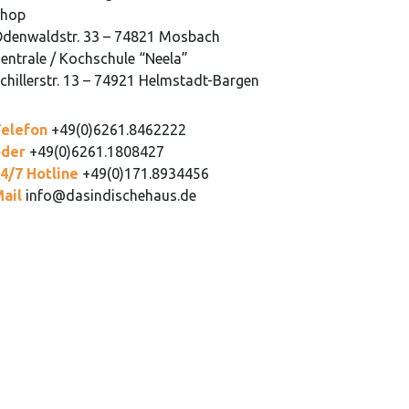
Shop
denwaldstr. 33 – 74821 Mosbach
entrale / Kochschule “Neela”
chillerstr. 13 – 74921 Helmstadt-Bargen
Telefon
+49(0)6261.8462222
oder
+49(0)6261.1808427
4/7 Hotline
+49(0)171.8934456
Mail
info@dasindischehaus.de