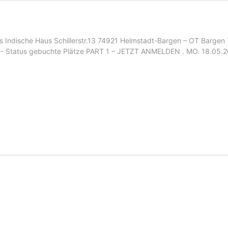
dische Haus Schillerstr.13 74921 Helmstadt-Bargen – OT Bargen Tel
 Status gebuchte Plätze PART 1 – JETZT ANMELDEN . MO. 18.05.2
chule
A